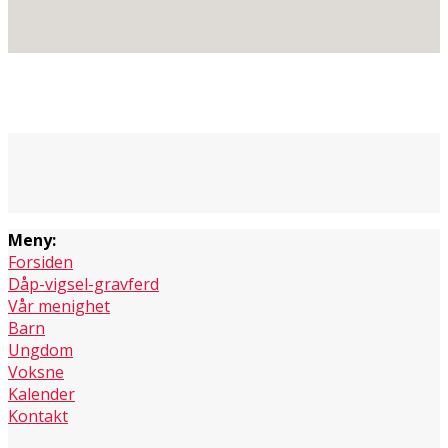
Meny:
Forsiden
Dåp-vigsel-gravferd
Vår menighet
Barn
Ungdom
Voksne
Kalender
Kontakt