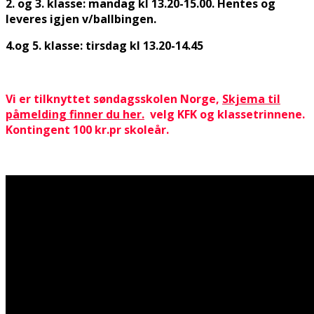
2. og 3. klasse: mandag kl 13.20-15.00. Hentes og
leveres igjen v/ballbingen.
4.og 5. klasse: tirsdag kl 13.20-14.45
Vi er tilknyttet søndagsskolen Norge,
Skjema til
påmelding finner du her.
velg KFK og klassetrinnene.
Kontingent 100 kr.pr skoleår.