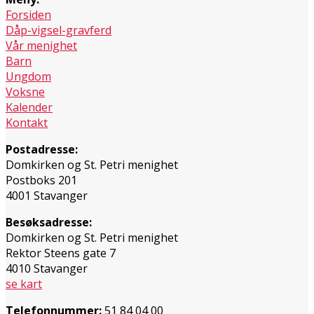
Forsiden
Dåp-vigsel-gravferd
Vår menighet
Barn
Ungdom
Voksne
Kalender
Kontakt
Postadresse:
Domkirken og St. Petri menighet
Postboks 201
4001 Stavanger
Besøksadresse:
Domkirken og St. Petri menighet
Rektor Steens gate 7
4010 Stavanger
se kart
Telefonnummer:
51 84 04 00