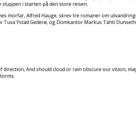
e sluppen i starten på den store reisen.
es morfar, Alfred Hauge, skrev tre romaner om utvandringen
t av Tuva Ystad Gederø, og Domkantor Markus Tähti Dunseth
f direction, And should cloud or rain obscure our vision, m
storms.