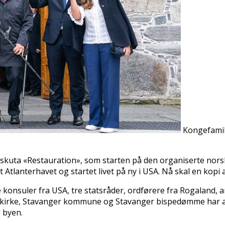
Kongefamili
eilskuta «Restauration», som starten på den organiserte nor
tlanterhavet og startet livet på ny i USA. Nå skal en kopi av
konsuler fra USA, tre statsråder, ordførere fra Rogaland, 
kirke, Stavanger kommune og Stavanger bispedømme har arbei
 byen.