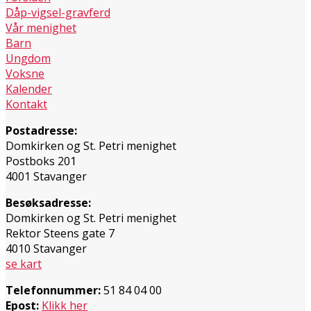
Dåp-vigsel-gravferd
Vår menighet
Barn
Ungdom
Voksne
Kalender
Kontakt
Postadresse:
Domkirken og St. Petri menighet
Postboks 201
4001 Stavanger
Besøksadresse:
Domkirken og St. Petri menighet
Rektor Steens gate 7
4010 Stavanger
se kart
Telefonnummer:
51 84 04 00
Epost:
Klikk her